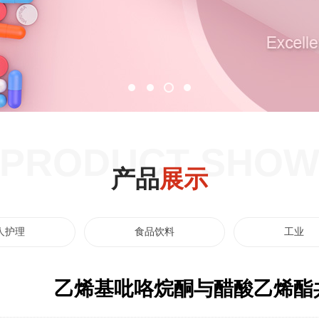
PRODUCT SHO
产品
展示
人护理
食品饮料
工业
乙烯基吡咯烷酮与醋酸乙烯酯