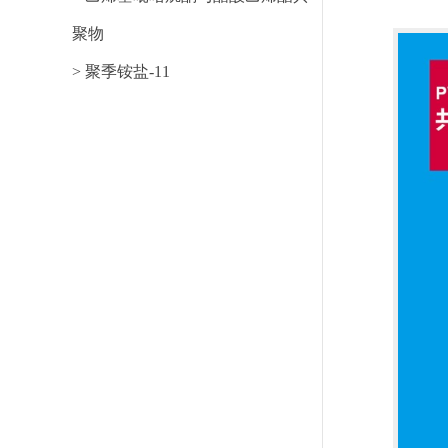
聚物
> 聚季铵盐-11