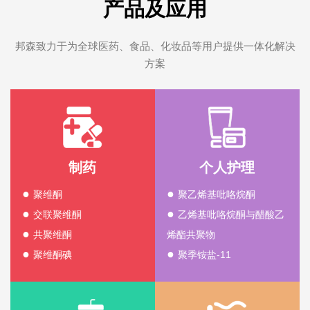
产品及应用
邦森致力于为全球医药、食品、化妆品等用户提供一体化解决
方案
制药
个人护理
●
●
聚维酮
聚乙烯基吡咯烷酮
●
●
交联聚维酮
乙烯基吡咯烷酮与醋酸乙
●
共聚维酮
烯酯共聚物
●
●
聚维酮碘
聚季铵盐-11