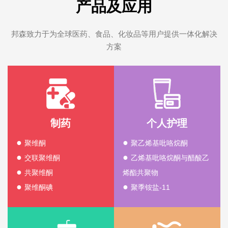
产品及应用
邦森致力于为全球医药、食品、化妆品等用户提供一体化解决
方案
制药
个人护理
●
●
聚维酮
聚乙烯基吡咯烷酮
●
●
交联聚维酮
乙烯基吡咯烷酮与醋酸乙
●
共聚维酮
烯酯共聚物
●
●
聚维酮碘
聚季铵盐-11